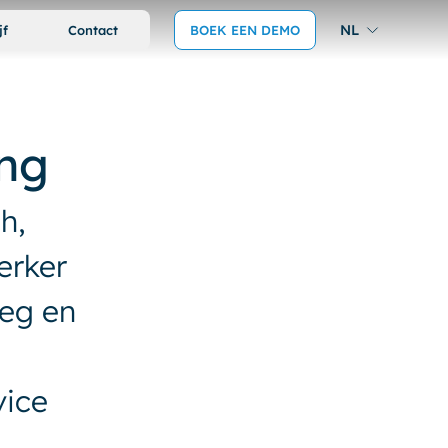
NL
jf
Contact
BOEK EEN DEMO
ing
h,
erker
leg en
vice