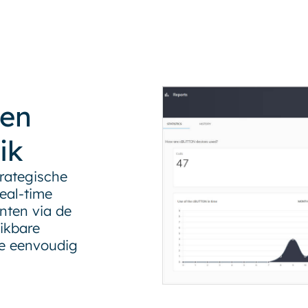
ten
ik
rategische
eal-time
nten via de
uikbare
ce eenvoudig