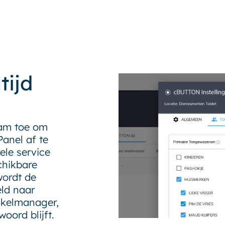
tijd
eam toe om
nel af ​​te
ele service
chikbare
wordt de
ld naar
nkelmanager,
oord blijft.