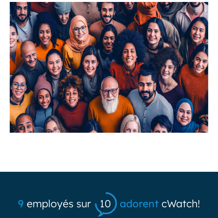
9
employés sur
10
adorent
cWatch!