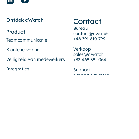
Contact
Ontdek cWatch
Bureau
Product
contact@c.watch
+48 791 810 799
Teamcommunicatie
Verkoop
Klantenervaring
sales@c.watch
Veiligheid van medewerkers
+32 468 381 064
Integraties
Support
support@c.watch
Klanten
+48 856 548 431
Bedrijf