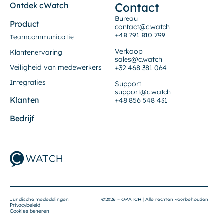
Contact
Ontdek cWatch
Bureau
Product
contact@c.watch
+48 791 810 799
Teamcommunicatie
Verkoop
Klantenervaring
sales@c.watch
Veiligheid van medewerkers
+32 468 381 064
Integraties
Support
support@c.watch
Klanten
+48 856 548 431
Bedrijf
Juridische mededelingen
©2026 – cWATCH | Alle rechten voorbehouden
Privacybeleid
Cookies beheren