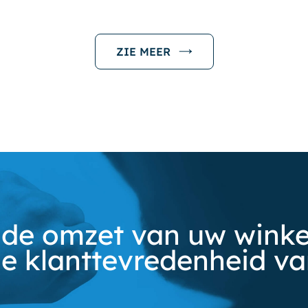
ZIE MEER
de omzet van uw winkel
e klanttevredenheid v