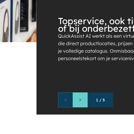
Topservice, ook ti
of bij onderbezet
QuickAssist AI werkt als een vir
die direct productlocaties, prijze
je volledige catalogus. Onmisbaar 
personeelstekort om je serviceni
1
/
5