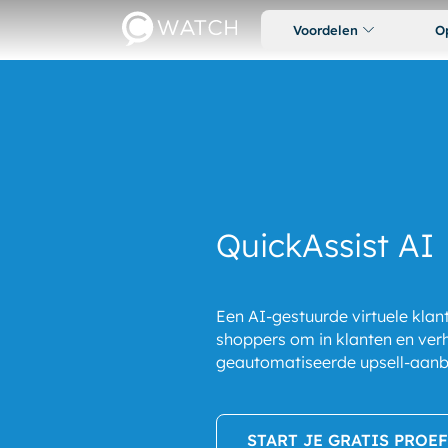
Voordelen
O
QuickAssist AI
Een AI-gestuurde virtuele klan
shoppers om in klanten en ve
geautomatiseerde upsell-aanb
START JE GRATIS PROE