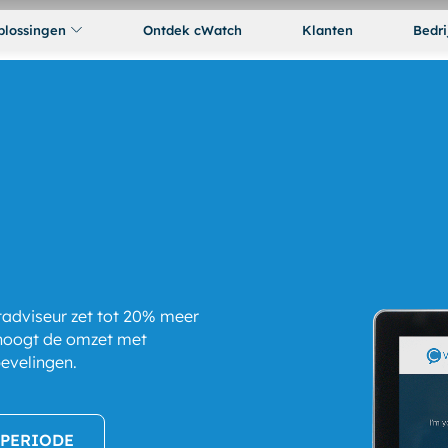
plossingen
Ontdek cWatch
Klanten
Bedri
tadviseur zet tot 20% meer
rhoogt de omzet met
evelingen.
FPERIODE