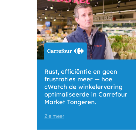
Rust, efficiëntie en geen
frustraties meer — hoe
cWatch de winkelervaring
optimaliseerde in Carrefour
Market Tongeren.
Zie meer