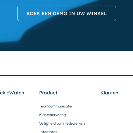
BOEK EEN DEMO IN UW WINKEL
ek cWatch
Product
Klanten
Teamcommunicatie
Klantenervaring
Veiligheid van medewerkers
Integraties