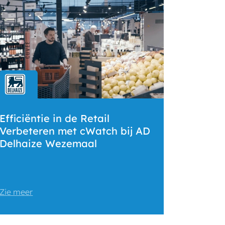
Efficiëntie in de Retail
Verbeteren met cWatch bij AD
Delhaize Wezemaal
Zie meer