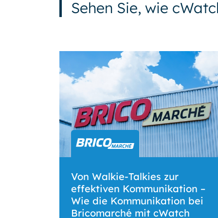
Sehen Sie, wie cWatc
Von Walkie-Talkies zur
effektiven Kommunikation –
Wie die Kommunikation bei
Bricomarché mit cWatch