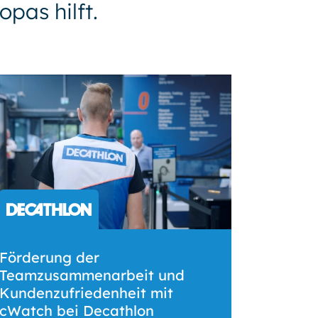
pas hilft.
Förderung der
Teamzusammenarbeit und
Kundenzufriedenheit mit
cWatch bei Decathlon