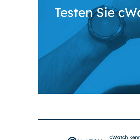
Testen Sie cWa
cWatch kenn