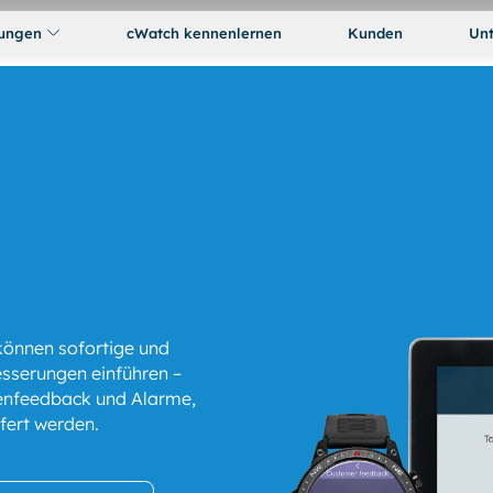
ungen
cWatch kennenlernen
Kunden
Un
r können sofortige und
esserungen einführen –
denfeedback und Alarme,
efert werden.