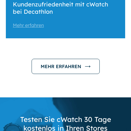
Kundenzufriedenheit mit cWatch
bei Decathlon
Mehr erfahren
MEHR ERFAHREN
Testen Sie cWatch 30 Tage
kostenlos in Ihren Stores