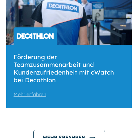
Förderung der
Teamzusammenarbeit und
Kundenzufriedenheit mit cWatch
bei Decathlon
Mehr erfahren
MEHR ERFAHREN