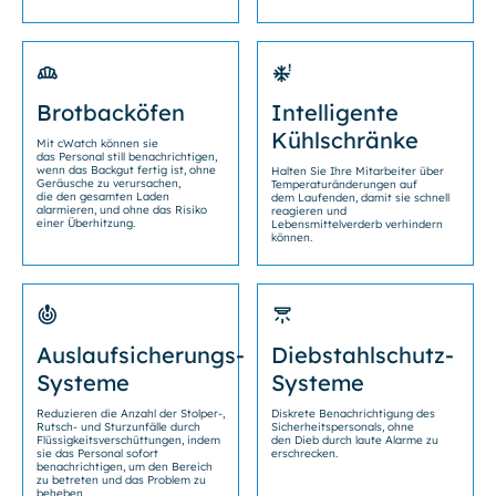
Brotbacköfen
Intelligente
Kühlschränke
Mit cWatch können sie
das Personal still benachrichtigen,
wenn das Backgut fertig ist, ohne
Halten Sie Ihre Mitarbeiter über
Geräusche zu verursachen,
Temperaturänderungen auf
die den gesamten Laden
dem Laufenden, damit sie schnell
alarmieren, und ohne das Risiko
reagieren und
einer Überhitzung.
Lebensmittelverderb verhindern
können.
Auslaufsicherungs-
Diebstahlschutz-
Systeme
Systeme
Reduzieren die Anzahl der Stolper-,
Diskrete Benachrichtigung des
Rutsch- und Sturzunfälle durch
Sicherheitspersonals, ohne
Flüssigkeitsverschüttungen, indem
den Dieb durch laute Alarme zu
sie das Personal sofort
erschrecken.
benachrichtigen, um den Bereich
zu betreten und das Problem zu
beheben.