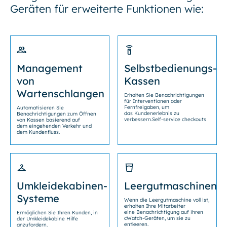
Geräten für erweiterte Funktionen wie:
Management
Selbstbedienungs-
von
Kassen
Wartenschlangen
Erhalten Sie Benachrichtigungen
für Interventionen oder
Fernfreigaben, um
Automatisieren Sie
das Kundenerlebnis zu
Benachrichtigungen zum Öffnen
verbessern.Self-service checkouts
von Kassen basierend auf
dem eingehenden Verkehr und
dem Kundenfluss.
Umkleidekabinen-
Leergutmaschinen
Systeme
Wenn die Leergutmaschine voll ist,
erhalten Ihre Mitarbeiter
eine Benachrichtigung auf ihren
Ermöglichen Sie Ihren Kunden, in
cWatch-Geräten, um sie zu
der Umkleidekabine Hilfe
entleeren.
anzufordern.