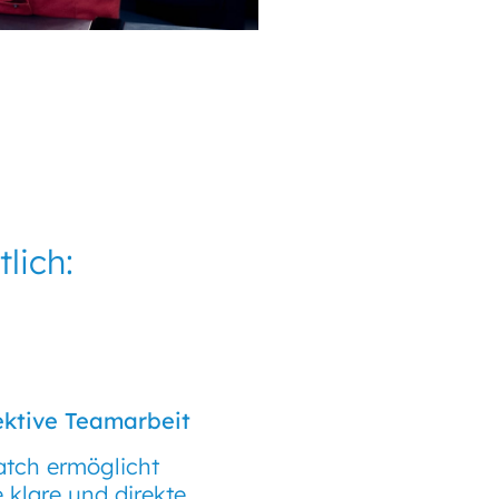
lich:
ektive Teamarbeit
tch ermöglicht
e klare und direkte