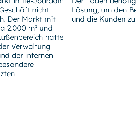
kt in Île-Jourdain
Der Laden benötigt
Geschäft nicht
Lösung, um den Be
h. Der Markt mit
und die Kunden zu
wa 2.000 m² und
Außenbereich hatte
 der Verwaltung
nd der internen
besondere
zten