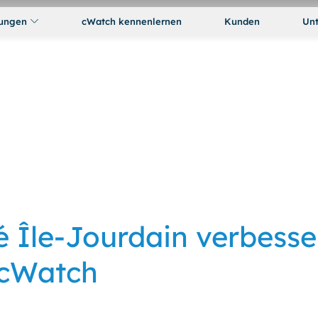
ungen
cWatch kennenlernen
Kunden
Un
 Île-Jourdain verbesse
 cWatch