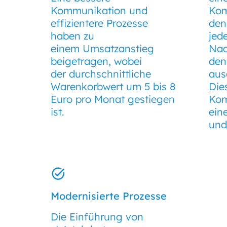
Kommunikation und
Kom
effizientere Prozesse
den
haben zu
jed
einem Umsatzanstieg
Nac
beigetragen, wobei
den
der durchschnittliche
aus
Warenkorbwert um 5 bis 8
Die
Euro pro Monat gestiegen
Kom
ist.
ein
und
Modernisierte Prozesse
Die Einführung von