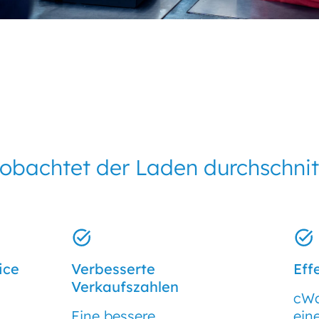
bachtet der Laden durchschnitt
ice
Verbesserte
Eff
Verkaufszahlen
cWa
Eine bessere
ein