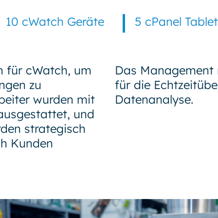
10 cWatch Geräte
5 cPanel Table
h für cWatch, um
Das Management 
ngen zu
für die Echtzeitü
beiter wurden mit
Datenanalyse.
usgestattet, und
rden strategisch
ch Kunden