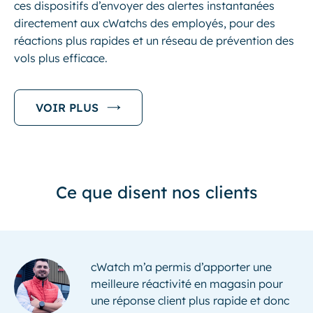
ces dispositifs d’envoyer des alertes instantanées
directement aux cWatchs des employés, pour des
réactions plus rapides et un réseau de prévention des
vols plus efficace.
VOIR PLUS
Ce que disent nos clients
cWatch m’a permis d’apporter une
Après utilisation et retour de nos clients
Disponibilité Client , Réactivité , ravie
Pratique au quotidien , énorme gain de
Le prix était pour moi un frein et je
meilleure réactivité en magasin pour
nous faisons aujourd’hui totalement
car nous économisons des allers-
temps.Nous allons beaucoup plus vite
n’envisageais absolument pas cette
une réponse client plus rapide et donc
confiance en cWatch.
retours inutiles et c’est super pratique !
et ça nous facilite la vie!
dépense supplémentaire. Mais le retour