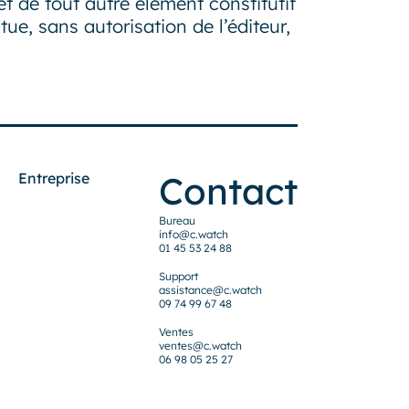
t de tout autre élément constitutif
ue, sans autorisation de l’éditeur,
Contact
Entreprise
Bureau
info@c.watch
01 45 53 24 88
Support
assistance@c.watch
09 74 99 67 48
Ventes
ventes@c.watch
06 98 05 25 27